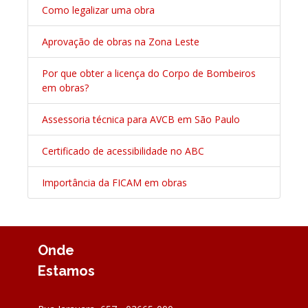
Como legalizar uma obra
Aprovação de obras na Zona Leste
Por que obter a licença do Corpo de Bombeiros
em obras?
Assessoria técnica para AVCB em São Paulo
Certificado de acessibilidade no ABC
Importância da FICAM em obras
Onde
Estamos