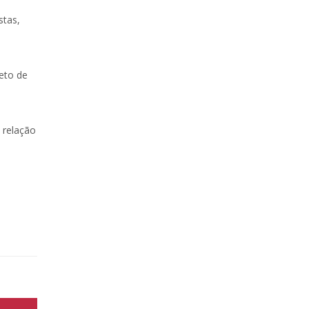
stas,
eto de
 relação