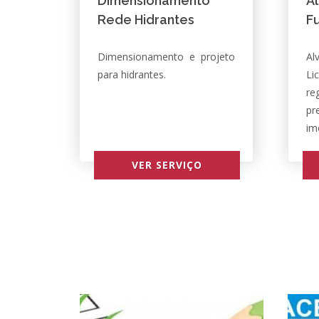
Dimensionamento
A
Rede Hidrantes
F
Dimensionamento e projeto
Al
para hidrantes.
Li
re
pr
im
VER SERVIÇO