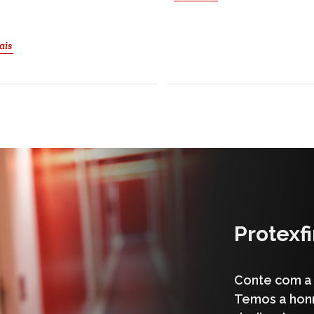
ais
Protexfi
Conte com a 
Temos a hon