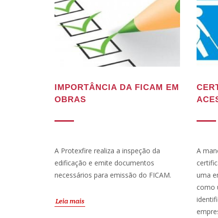
IMPORTÂNCIA DA FICAM EM
CER
OBRAS
ACE
A Protexfire realiza a inspeção da
A mane
edificação e emite documentos
certif
necessários para emissão do FICAM.
uma em
como u
identif
Leia mais
empres