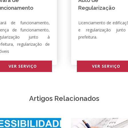
lvará de
Auto de
uncionamento
Regularização
vará de funcionamento,
Licenciamento de edificaç
cença de funcionamento,
e regularização junt
gularização junto à
prefeitura.
efeitura, regularização de
óveis
VER SERVIÇO
VER SERVIÇO
Artigos Relacionados